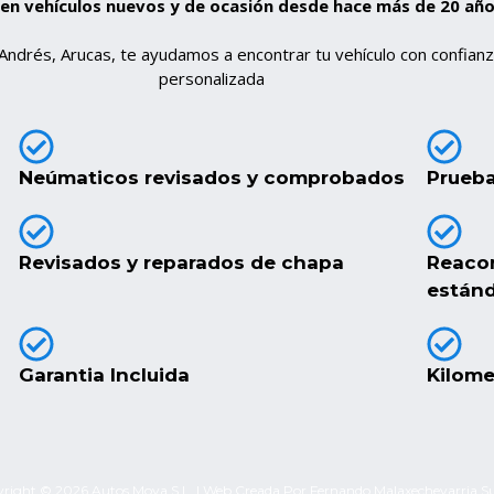
en vehículos nuevos y de ocasión desde hace más de 20 añ
ndrés, Arucas, te ayudamos a encontrar tu vehículo con confianz
personalizada
Neúmaticos revisados y comprobados
Prueba
Revisados y reparados de chapa
Reacon
están
Garantia Incluida
Kilome
right © 2026 Autos Moya S.L. |
Web Creada Por Fernando Malaxechevarria S