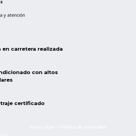
os
a y atención
 en carretera realizada
dicionado con altos
dares
traje certificado
Aviso Legal
–
Política de privacidad
uarez