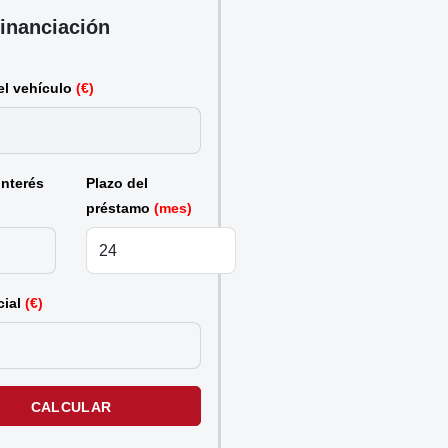
inanciación
el vehículo
(€)
interés
Plazo del
préstamo
(mes)
cial
(€)
CALCULAR