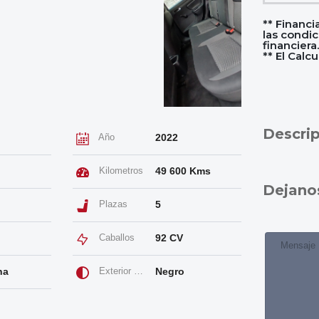
** Financi
las condic
financiera.
** El Cal
Descri
Año
2022
Kilometros
49 600 Kms
Dejano
Plazas
5
Caballos
92 CV
na
Exterior Color
Negro