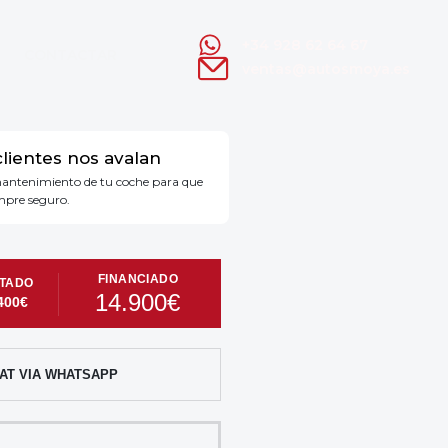
+34 928 62 64 67
CONTACTAR
ventas@autosmoya.es
clientes nos avalan
antenimiento de tu coche para que
mpre seguro.
14.900€
400€
AT VIA WHATSAPP