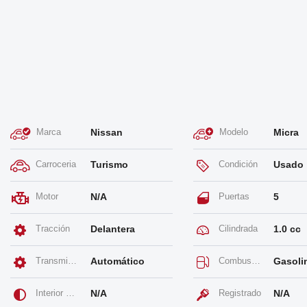
Marca
Nissan
Modelo
Micra
Carroceria
Turismo
Condición
Usado
Motor
N/A
Puertas
5
Tracción
Delantera
Cilindrada
1.0 cc
Transmission
Automático
Combustible
Gasoli
Interior Color
N/A
Registrado
N/A