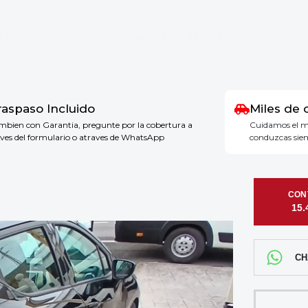
CIÓN Y SERVICIOS
COMPRA, VENTA Y FINANCIACIÓN
raspaso Incluido
Miles de 
mbien con Garantia, pregunte por la cobertura a
Cuidamos el m
aves del formulario o atraves de WhatsApp
conduzcas sie
15.
CH